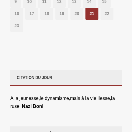
9
10
11
12
13
14
15
16
17
18
19
20
21
22
23
CITATION DU JOUR
A la jeunesse,le dynamisme,mais à la vieillesse,la
ruse.
Nazi Boni