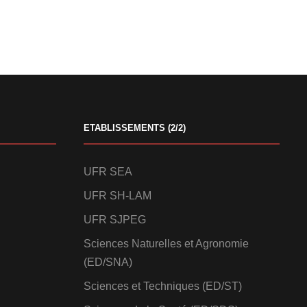
ETABLISSEMENTS (2/2)
UFR SEA
UFR SH-LAM
UFR SJPEG
Sciences Naturelles et Agronomie
(ED/SNA)
Sciences et Techniques (ED/ST)