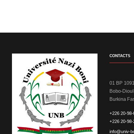
CONTACTS
01 BP 1091
Bobo-Diou
Burkina Fa
+226 20-98-
+226 20-98-
info@univ-b