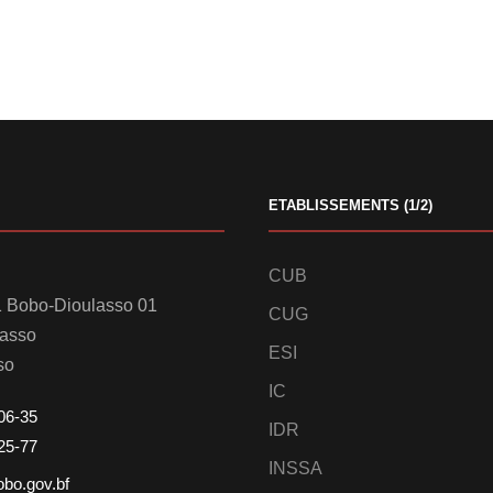
ETABLISSEMENTS (1/2)
CUB
 Bobo-Dioulasso 01
CUG
lasso
ESI
so
IC
06-35
IDR
25-77
INSSA
obo.gov.bf