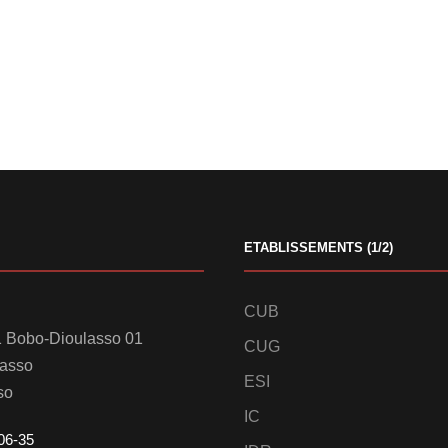
ETABLISSEMENTS (1/2)
CUB
 Bobo-Dioulasso 01
CUG
lasso
ESI
so
IC
06-35