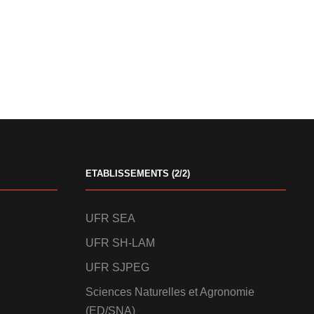
ETABLISSEMENTS (2/2)
UFR SEA
UFR SH-LAM
UFR SJPEG
Sciences Naturelles et Agronomie
(ED/SNA)