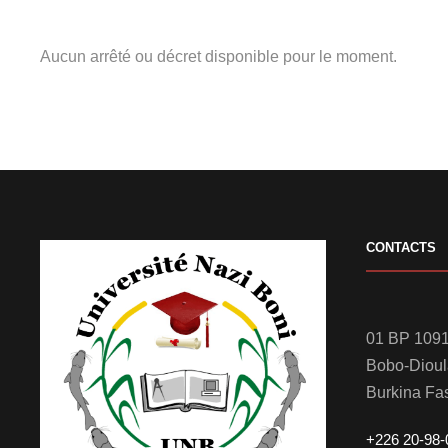
Aucun arrêté ou décret disponible pour le moment.
CONTACTS
01 BP 1091
Bobo-Diou
Burkina Fa
+226 20-98-