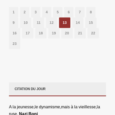
1
2
3
4
5
6
7
8
9
10
11
12
13
14
15
16
17
18
19
20
21
22
23
CITATION DU JOUR
A la jeunesse,le dynamisme,mais à la vieillesse,la
ruse.
Nazi Boni