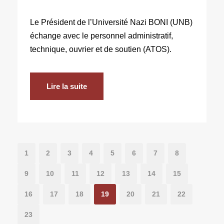
Le Président de l’Université Nazi BONI (UNB)
échange avec le personnel administratif,
technique, ouvrier et de soutien (ATOS).
Lire la suite
1
2
3
4
5
6
7
8
9
10
11
12
13
14
15
16
17
18
19
20
21
22
23