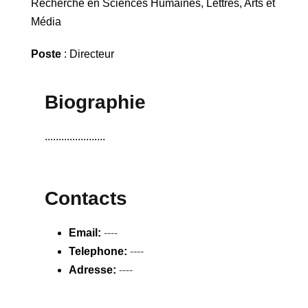
Recherche en Sciences Humaines, Lettres, Arts et
Média
Poste
: Directeur
Biographie
......................
Contacts
Email:
----
Telephone:
----
Adresse:
----