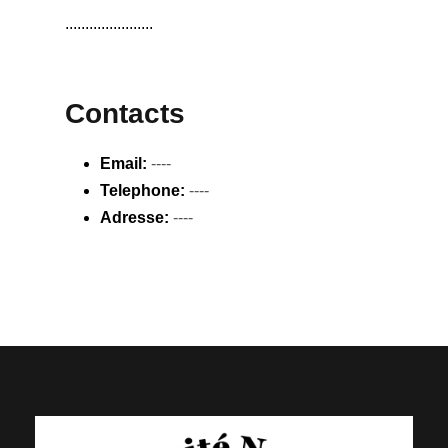
......................
Contacts
Email:
----
Telephone:
----
Adresse:
----