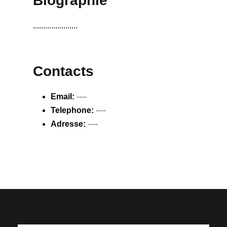
Biographie
......................
Contacts
Email:
----
Telephone:
----
Adresse:
----