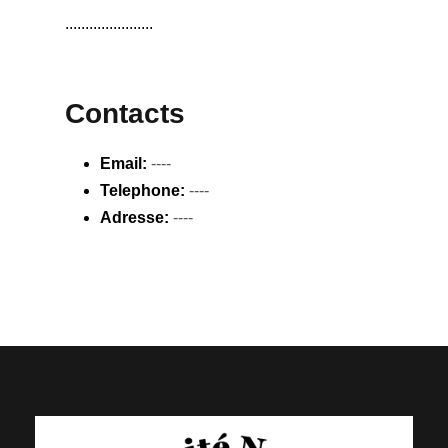
......................
Contacts
Email:
----
Telephone:
----
Adresse:
----