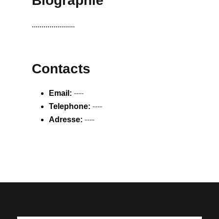
Biographie
......................
Contacts
Email:
----
Telephone:
----
Adresse:
----