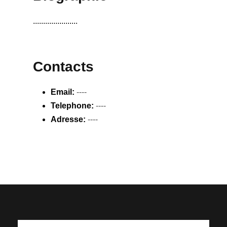
......................
Contacts
Email:
----
Telephone:
----
Adresse:
----