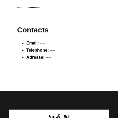
......................
Contacts
Email:
----
Telephone:
----
Adresse:
----