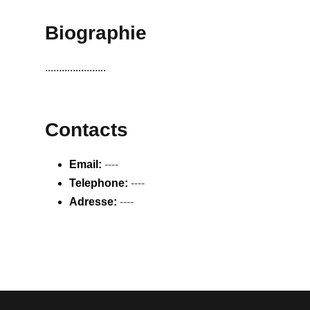
Biographie
......................
Contacts
Email:
----
Telephone:
----
Adresse:
----