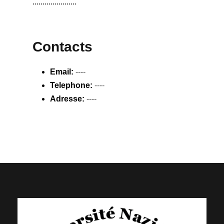
......................
Contacts
Email:
----
Telephone:
----
Adresse:
----