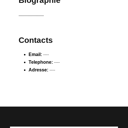
Biographie
......................
Contacts
Email:
----
Telephone:
----
Adresse:
----