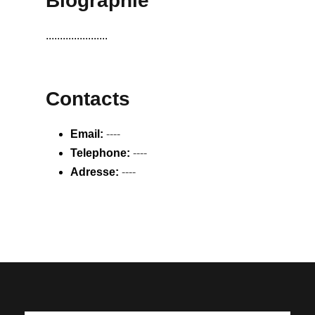
Biographie
......................
Contacts
Email:
----
Telephone:
----
Adresse:
----