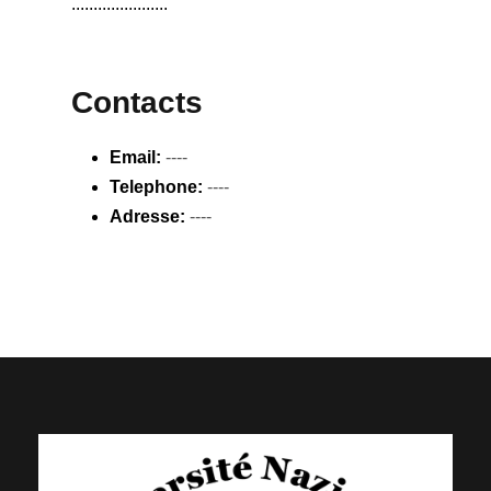
......................
Contacts
Email:
----
Telephone:
----
Adresse:
----