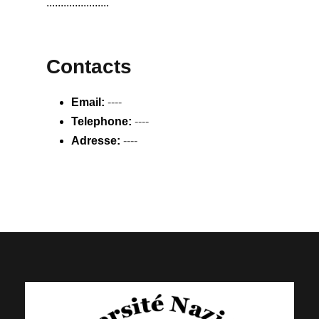
......................
Contacts
Email:
----
Telephone:
----
Adresse:
----