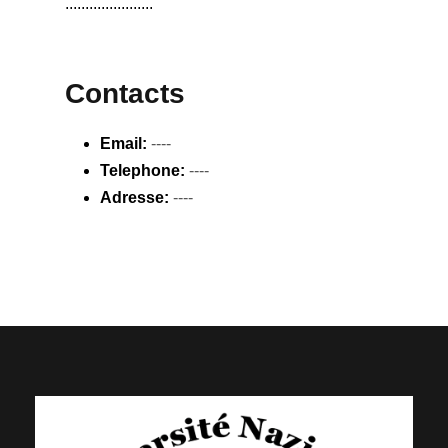
......................
Contacts
Email:
----
Telephone:
----
Adresse:
----