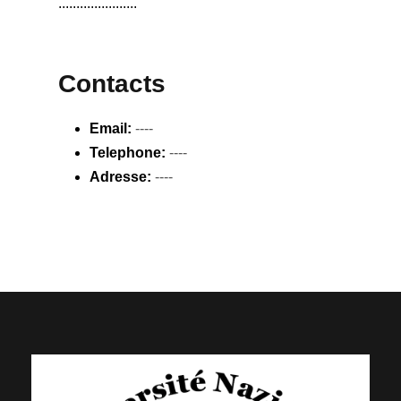
......................
Contacts
Email:
----
Telephone:
----
Adresse:
----