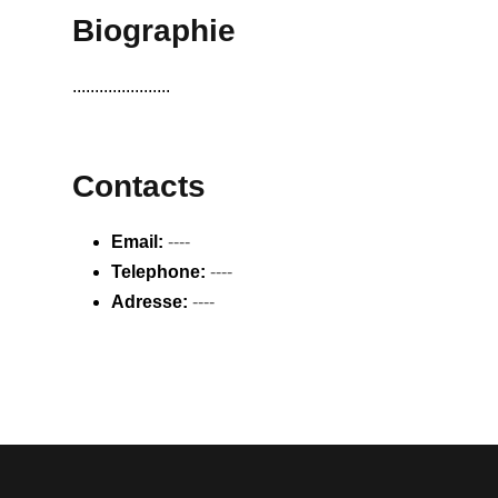
Biographie
......................
Contacts
Email:
----
Telephone:
----
Adresse:
----