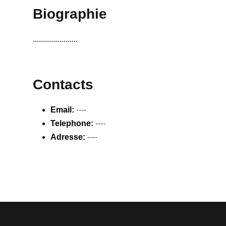
Biographie
......................
Contacts
Email:
----
Telephone:
----
Adresse:
----