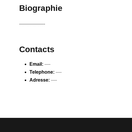
Biographie
......................
Contacts
Email:
----
Telephone:
----
Adresse:
----