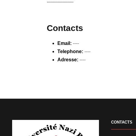
......................
Contacts
Email:
----
Telephone:
----
Adresse:
----
CONTACTS