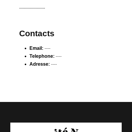
......................
Contacts
Email:
----
Telephone:
----
Adresse:
----