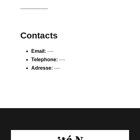
......................
Contacts
Email:
----
Telephone:
----
Adresse:
----