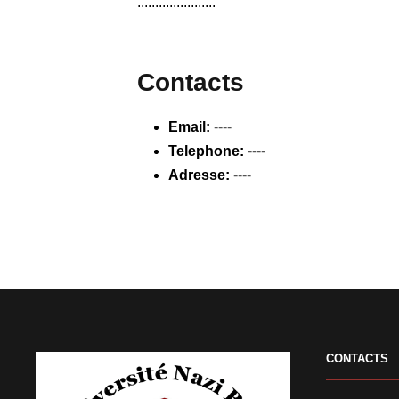
......................
Contacts
Email:
----
Telephone:
----
Adresse:
----
CONTACTS