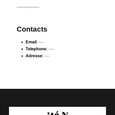
......................
Contacts
Email:
----
Telephone:
----
Adresse:
----