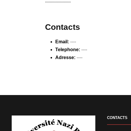
......................
Contacts
Email:
----
Telephone:
----
Adresse:
----
CONTACTS