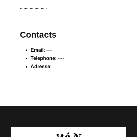
......................
Contacts
Email:
----
Telephone:
----
Adresse:
----