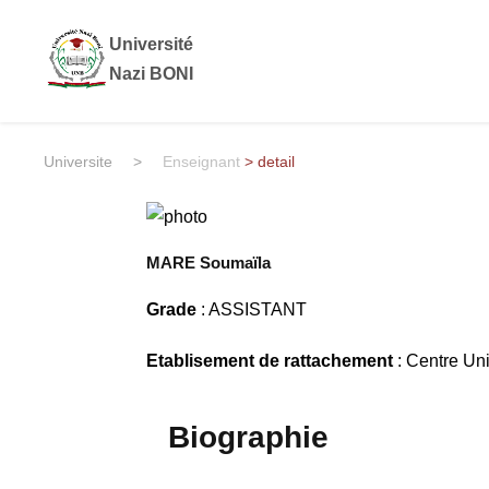
Université
Nazi BONI
Universite
>
Enseignant
> detail
MARE Soumaïla
Grade
: ASSISTANT
Etablisement de rattachement
: Centre Un
Biographie