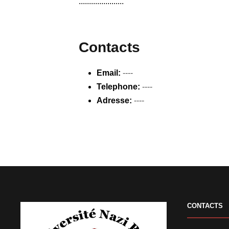
......................
Contacts
Email:
----
Telephone:
----
Adresse:
----
CONTACTS