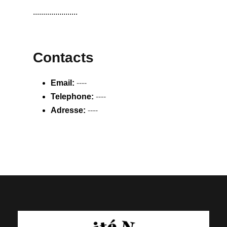
......................
Contacts
Email:
----
Telephone:
----
Adresse:
----