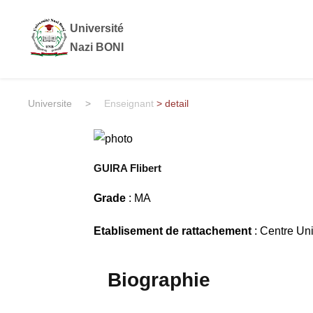
Université
Nazi BONI
Universite
>
Enseignant
> detail
GUIRA Flibert
Grade
: MA
Etablisement de rattachement
: Centre Un
Biographie