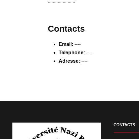
......................
Contacts
Email:
----
Telephone:
----
Adresse:
----
CONTACTS