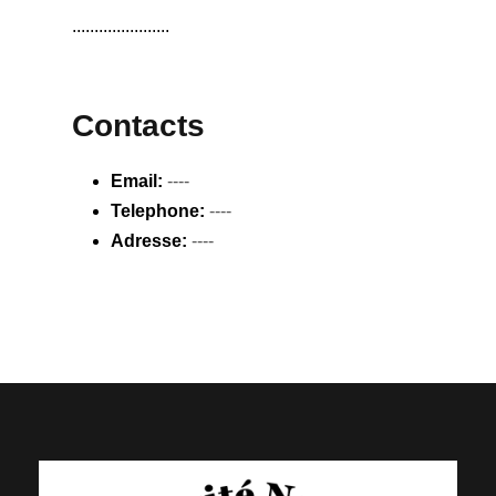
......................
Contacts
Email:
----
Telephone:
----
Adresse:
----