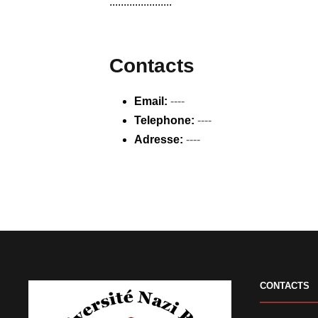
......................
Contacts
Email:
----
Telephone:
----
Adresse:
----
CONTACTS