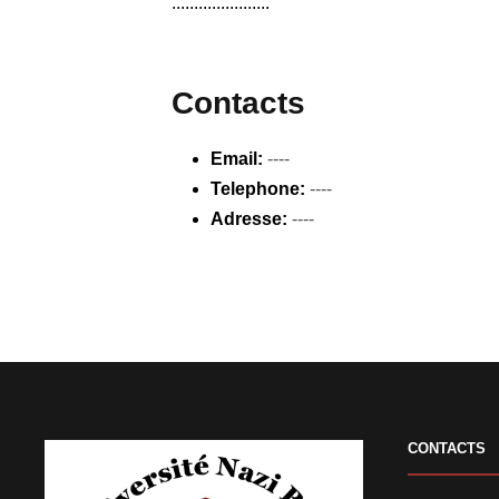
......................
Contacts
Email:
----
Telephone:
----
Adresse:
----
CONTACTS