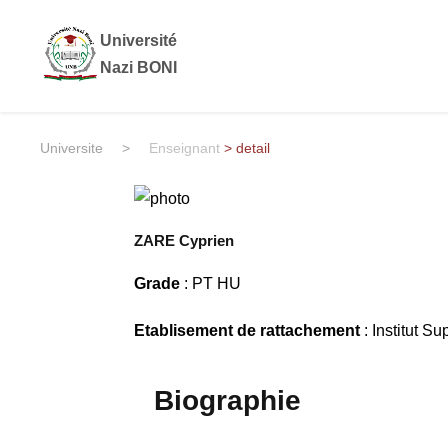
Université
Nazi BONI
Universite
>
Enseignant
> detail
ZARE Cyprien
Grade
: PT HU
Etablisement de rattachement
: Institut S
Biographie