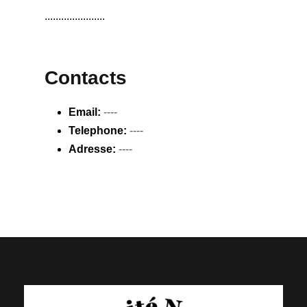
......................
Contacts
Email:
----
Telephone:
----
Adresse:
----