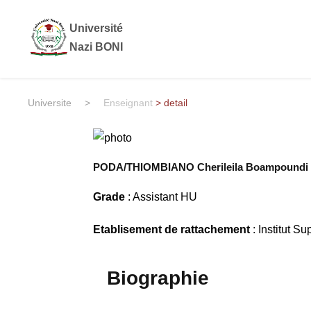
Université
Nazi BONI
Universite
>
Enseignant
> detail
PODA/THIOMBIANO Cherileila Boampoundi
Grade
: Assistant HU
Etablisement de rattachement
: Institut S
Biographie