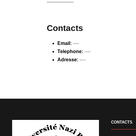
......................
Contacts
Email:
----
Telephone:
----
Adresse:
----
CONTACTS