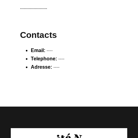
......................
Contacts
Email:
----
Telephone:
----
Adresse:
----