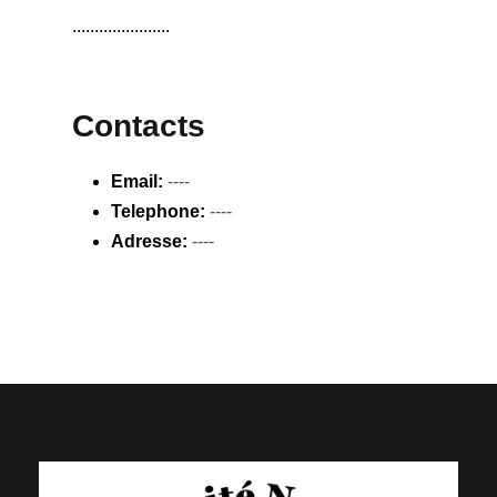
......................
Contacts
Email:
----
Telephone:
----
Adresse:
----