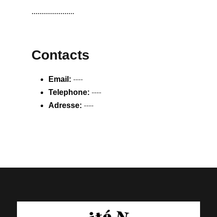
......................
Contacts
Email:
----
Telephone:
----
Adresse:
----