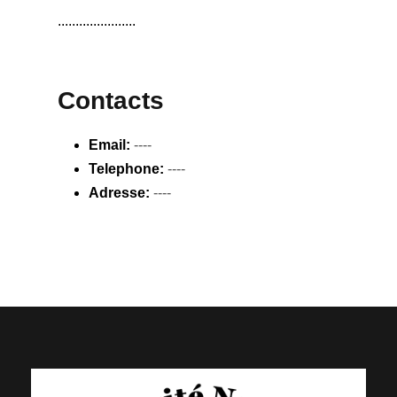
......................
Contacts
Email:
----
Telephone:
----
Adresse:
----