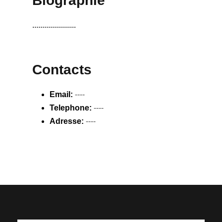
Biographie
......................
Contacts
Email:
----
Telephone:
----
Adresse:
----