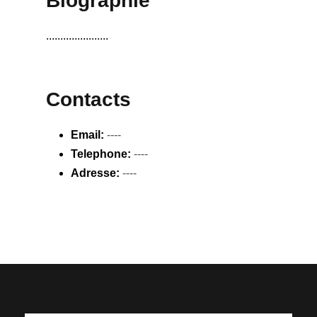
Biographie
......................
Contacts
Email:
----
Telephone:
----
Adresse:
----