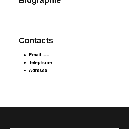
Biographie
......................
Contacts
Email:
----
Telephone:
----
Adresse:
----