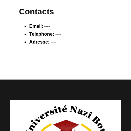
Contacts
Email:
----
Telephone:
----
Adresse:
----