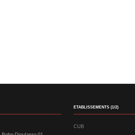
ETABLISSEMENTS (1/2)
CUB
 Bobo-Dioulasso 01