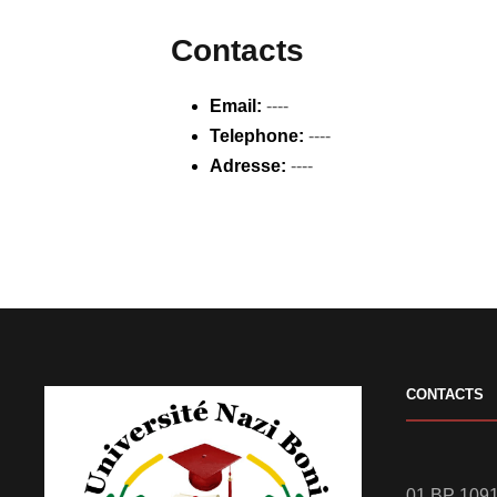
Contacts
Email:
----
Telephone:
----
Adresse:
----
CONTACTS
01 BP 1091