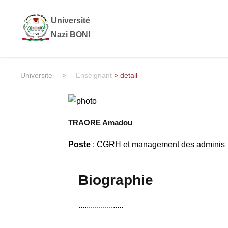
Université
Nazi BONI
Universite
>
Enseignant
> detail
TRAORE Amadou
Poste
: CGRH et management des adminis
Biographie
......................