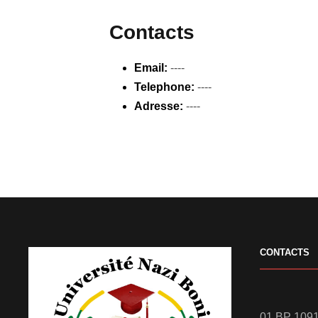
Contacts
Email:
----
Telephone:
----
Adresse:
----
CONTACTS
01 BP 1091