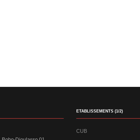
ETABLISSEMENTS (1/2)
CUB
 Bobo-Dioulasso 01