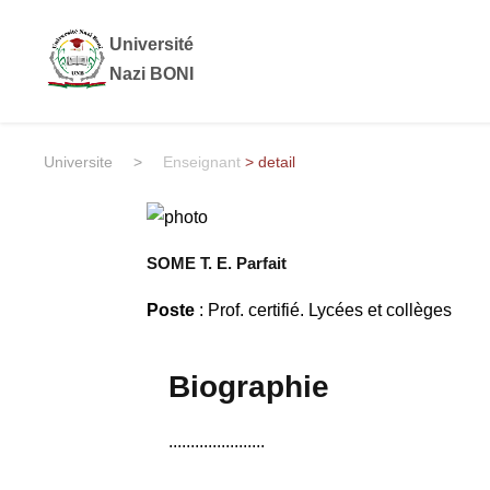
Université
Nazi BONI
Universite
>
Enseignant
> detail
SOME T. E. Parfait
Poste
: Prof. certifié. Lycées et collèges
Biographie
......................