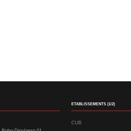
ETABLISSEMENTS (1/2)
CUB
 Bobo-Dioulasso 01