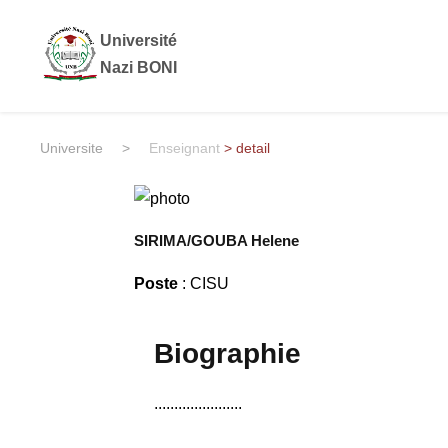
Université
Nazi BONI
Universite
>
Enseignant
> detail
SIRIMA/GOUBA Helene
Poste
: CISU
Biographie
......................