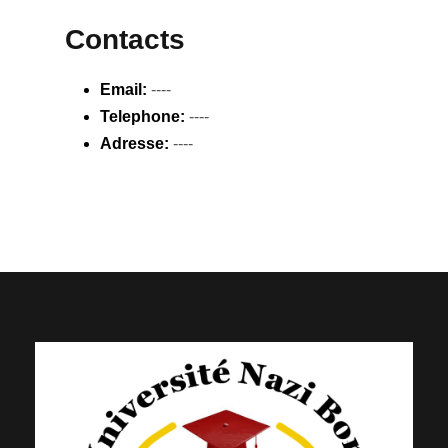
Contacts
Email:
----
Telephone:
----
Adresse:
----