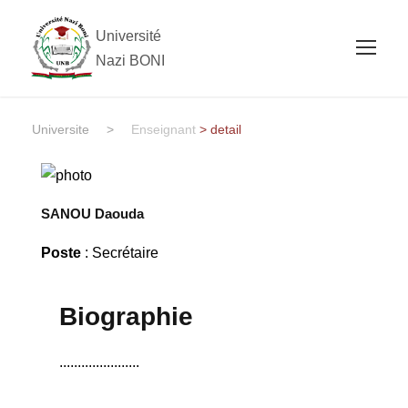
Université
Nazi BONI
Universite
>
Enseignant
> detail
SANOU Daouda
Poste
: Secrétaire
Biographie
......................